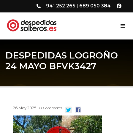
941 252 265
|
689 050 384
DESPEDIDAS LOGROÑO
24 MAYO BFVK3427
26
May
2025
0
Comments