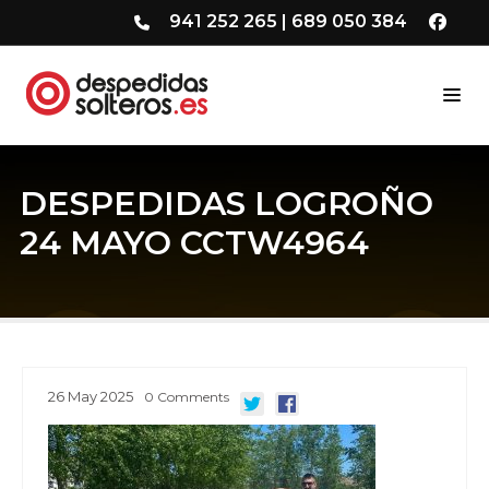
941 252 265
|
689 050 384
DESPEDIDAS LOGROÑO
24 MAYO CCTW4964
26
May
2025
0
Comments