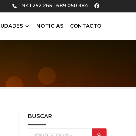
941 252 265
|
689 050 384
IUDADES
NOTICIAS
CONTACTO
BUSCAR