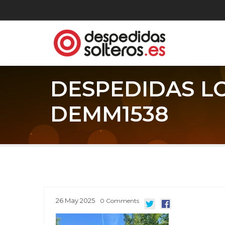
DESPEDIDAS L
DEMM1538
26
May
2025
0
Comments