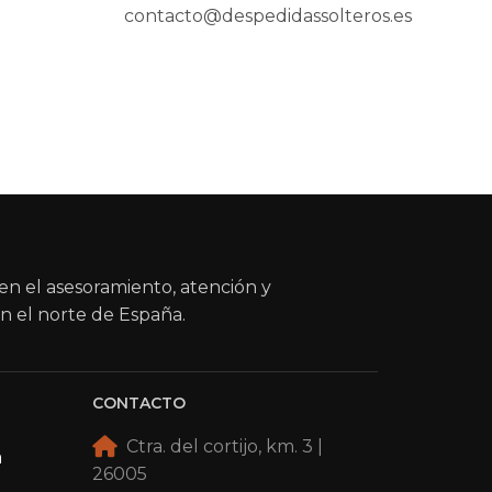
contacto@despedidassolteros.es
en el asesoramiento, atención y
n el norte de España.
CONTACTO
Ctra. del cortijo, km. 3 |
a
26005