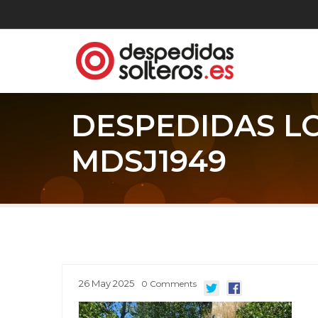
DESPEDIDAS L
MDSJ1949
26
May
2025
0
Comments