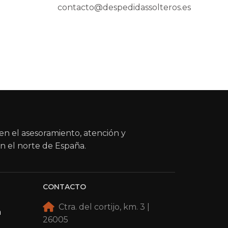
contacto@despedidassolteros.es
en el asesoramiento, atención y
n el norte de España.
CONTACTO
Ctra. del cortijo, km. 3 |
a
26005