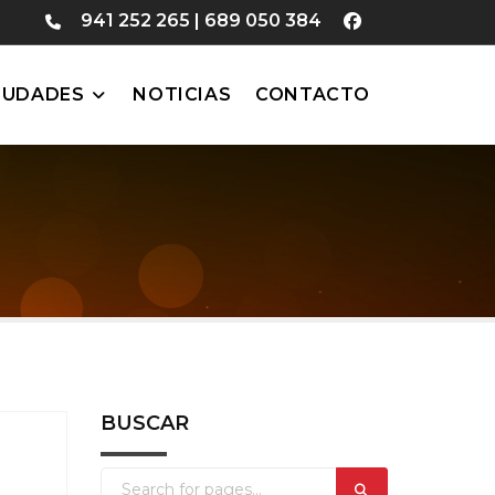
941 252 265
|
689 050 384
IUDADES
NOTICIAS
CONTACTO
BUSCAR