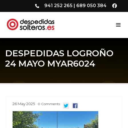
941 252 265
|
689 050 384
DESPEDIDAS LOGROÑO
24 MAYO MYAR6024
26
May
2025
0
Comments