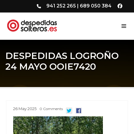
941 252 265
|
689 050 384
DESPEDIDAS LOGROÑO
24 MAYO OOIE7420
26
May
2025
0
Comments