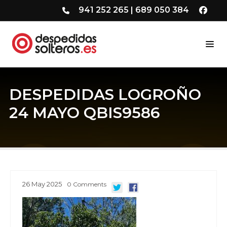
941 252 265
|
689 050 384
DESPEDIDAS LOGROÑO
24 MAYO QBIS9586
26
May
2025
0
Comments