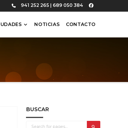
941 252 265
|
689 050 384
IUDADES
NOTICIAS
CONTACTO
BUSCAR