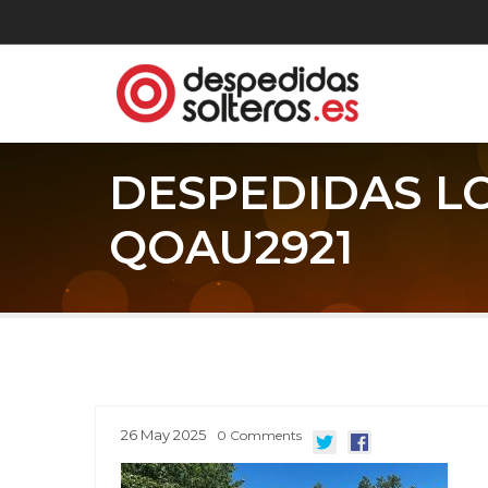
DESPEDIDAS L
QOAU2921
26
May
2025
0
Comments