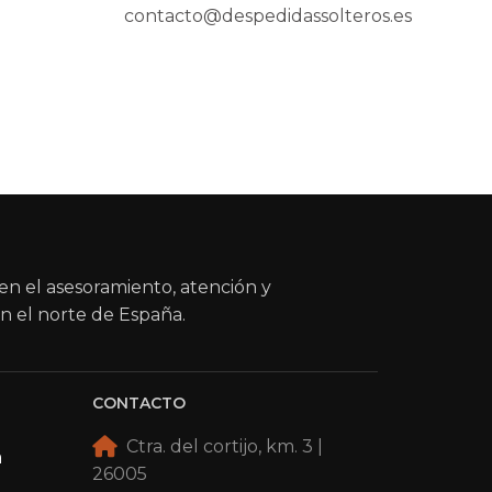
contacto@despedidassolteros.es
en el asesoramiento, atención y
n el norte de España.
CONTACTO
Ctra. del cortijo, km. 3 |
a
26005