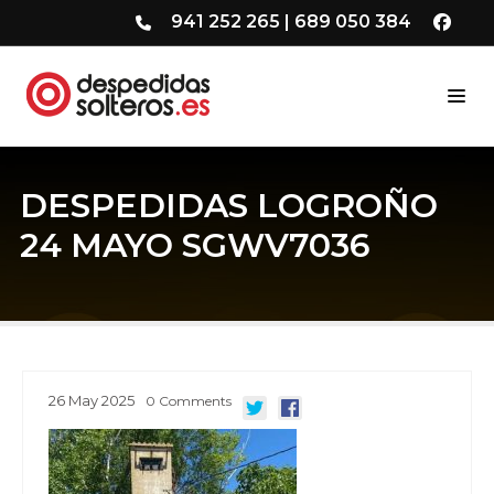
941 252 265
|
689 050 384
DESPEDIDAS LOGROÑO
24 MAYO SGWV7036
26
May
2025
0
Comments