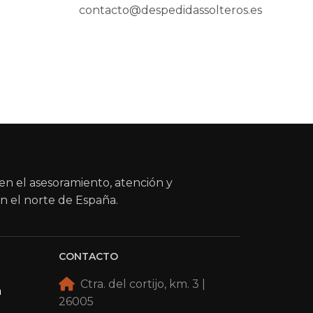
contacto@despedidassolteros.es
en el asesoramiento, atención y
n el norte de España.
CONTACTO
Ctra. del cortijo, km. 3 |
a
26005