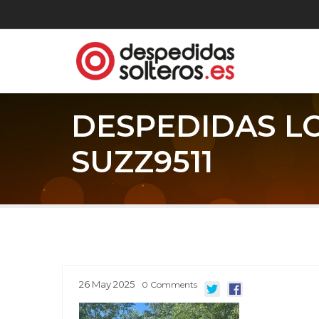
DESPEDIDAS L
SUZZ9511
26
May
2025
0
Comments