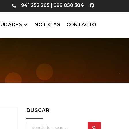
941 252 265
|
689 050 384
IUDADES
NOTICIAS
CONTACTO
BUSCAR