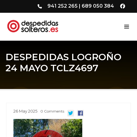
941 252 265
|
689 050 384
DESPEDIDAS LOGROÑO
24 MAYO TCLZ4697
26
May
2025
0
Comments