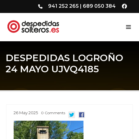
941 252 265
|
689 050 384
DESPEDIDAS LOGROÑO
24 MAYO UJVQ4185
26
May
2025
0
Comments