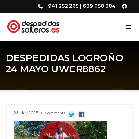
941 252 265
|
689 050 384
DESPEDIDAS LOGROÑO
24 MAYO UWER8862
26
May
2025
0
Comments