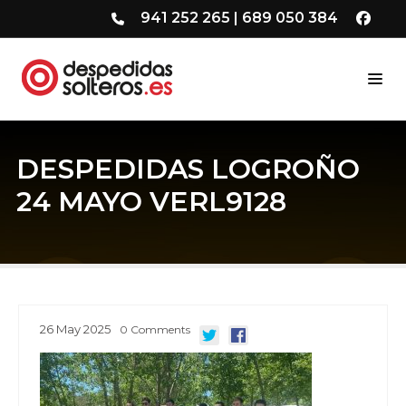
941 252 265
|
689 050 384
DESPEDIDAS LOGROÑO
24 MAYO VERL9128
26
May
2025
0
Comments