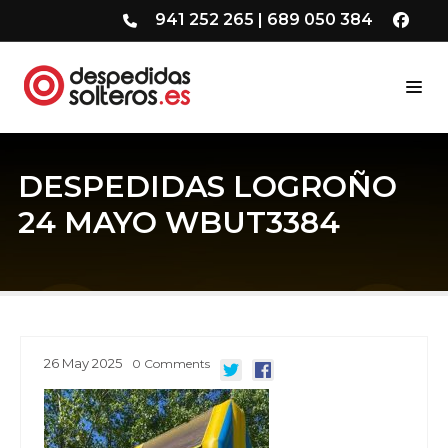
941 252 265
|
689 050 384
DESPEDIDAS LOGROÑO
24 MAYO WBUT3384
26
May
2025
0
Comments