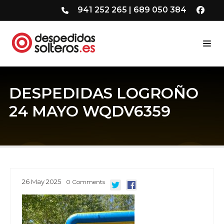
941 252 265
|
689 050 384
DESPEDIDAS LOGROÑO
24 MAYO WQDV6359
26
May
2025
0
Comments