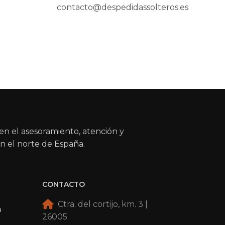
contacto@despedidassolteros.es
en el asesoramiento, atención y
n el norte de España.
CONTACTO
Ctra. del cortijo, km. 3 |
a
26005