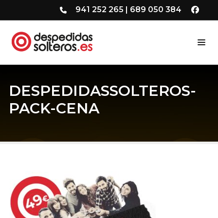
941 252 265
|
689 050 384
DESPEDIDASSOLTEROS-
PACK-CENA