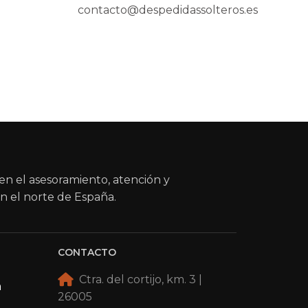
contacto@despedidassolteros.es
en el asesoramiento, atención y
n el norte de España.
CONTACTO
Ctra. del cortijo, km. 3 |
a
26005