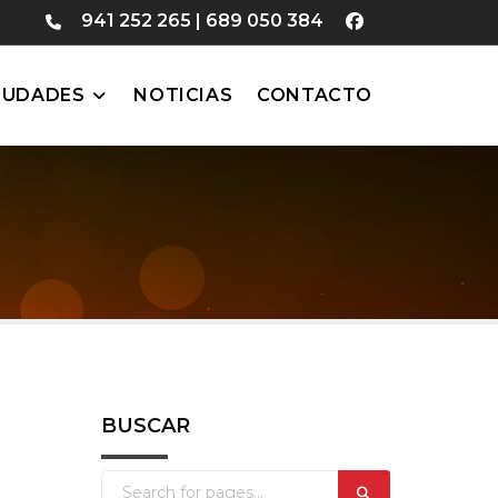
941 252 265
|
689 050 384
IUDADES
NOTICIAS
CONTACTO
BUSCAR