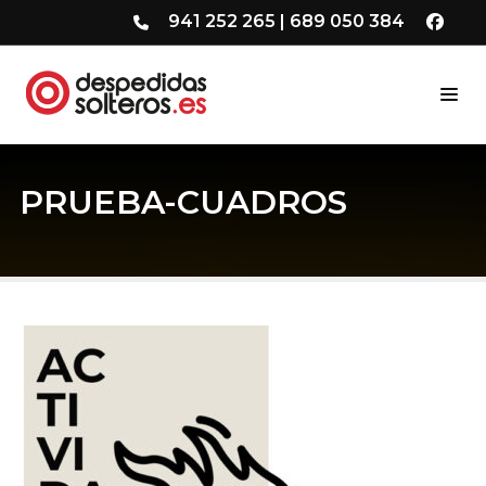
941 252 265
|
689 050 384
PRUEBA-CUADROS