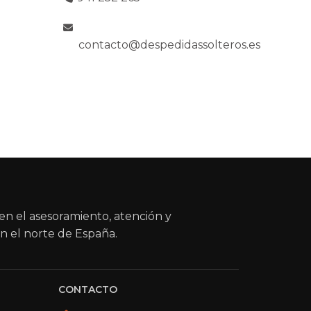
contacto@despedidassolteros.es
en el asesoramiento, atención y
n el norte de España.
CONTACTO