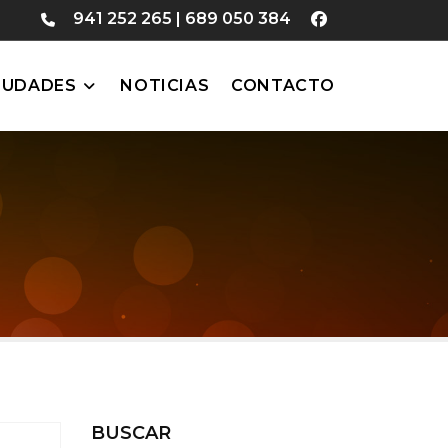
941 252 265
|
689 050 384
IUDADES
NOTICIAS
CONTACTO
BUSCAR