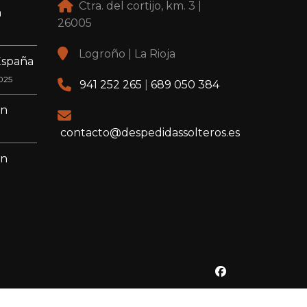
Ctra. del cortijo, km. 3 |
a
26005
Logroño | La Rioja
España
025
941 252 265
|
689 050 384
en
contacto@despedidassolteros.es
en