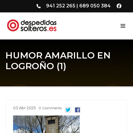
941 252 265
|
689 050 384
HUMOR AMARILLO EN
LOGROÑO (1)
03
Abr
2025
0
Comments