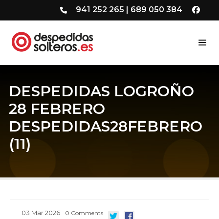
941 252 265
|
689 050 384
DESPEDIDAS LOGROÑO
28 FEBRERO
DESPEDIDAS28FEBRERO
(11)
03
Mar
2026
0
Comments