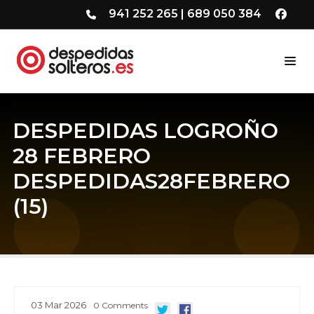
941 252 265
|
689 050 384
DESPEDIDAS LOGROÑO
28 FEBRERO
DESPEDIDAS28FEBRERO
(15)
03
Mar
2026
0
Comments