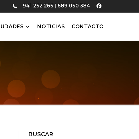
941 252 265
|
689 050 384
IUDADES
NOTICIAS
CONTACTO
BUSCAR