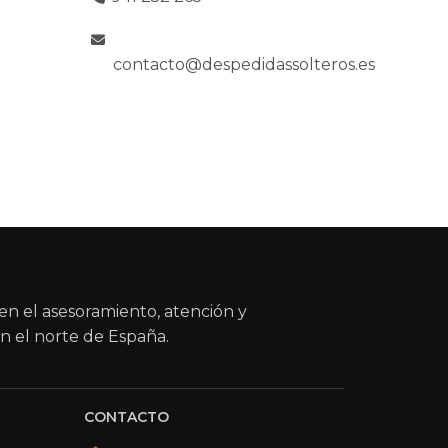
contacto@despedidassolteros.es
en el asesoramiento, atención y
n el norte de España.
CONTACTO