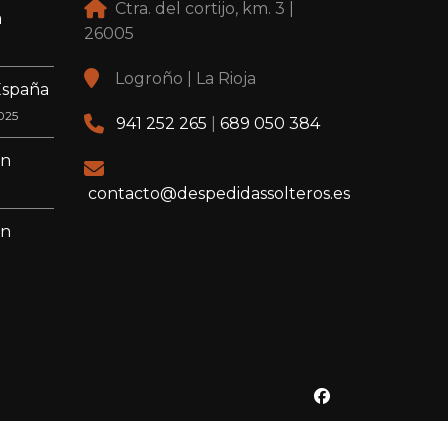
Ctra. del cortijo, km. 3 |
a
26005
Logroño | La Rioja
España
025
941 252 265
|
689 050 384
en
contacto@despedidassolteros.es
en