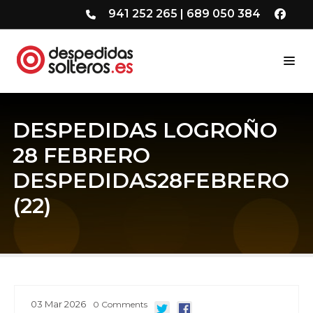
941 252 265
|
689 050 384
DESPEDIDAS LOGROÑO
28 FEBRERO
DESPEDIDAS28FEBRERO
(22)
03
Mar
2026
0
Comments