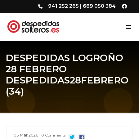
941 252 265
|
689 050 384
DESPEDIDAS LOGROÑO
28 FEBRERO
DESPEDIDAS28FEBRERO
(34)
03
Mar
2026
0
Comments