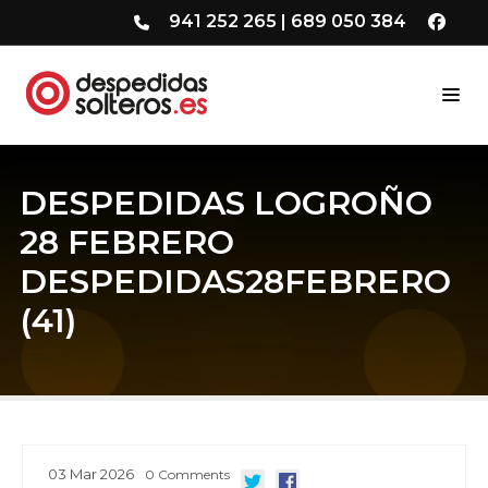
941 252 265
|
689 050 384
DESPEDIDAS LOGROÑO
28 FEBRERO
DESPEDIDAS28FEBRERO
(41)
03
Mar
2026
0
Comments