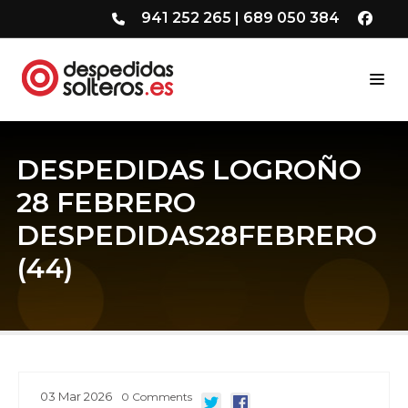
941 252 265
|
689 050 384
DESPEDIDAS LOGROÑO
28 FEBRERO
DESPEDIDAS28FEBRERO
(44)
03
Mar
2026
0
Comments