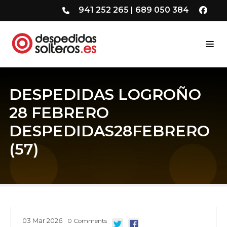
941 252 265
|
689 050 384
DESPEDIDAS LOGROÑO
28 FEBRERO
DESPEDIDAS28FEBRERO
(57)
03
Mar
2026
0
Comments