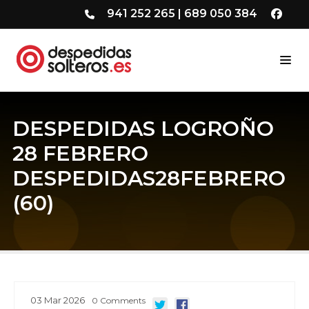
941 252 265
|
689 050 384
DESPEDIDAS LOGROÑO
28 FEBRERO
DESPEDIDAS28FEBRERO
(60)
03
Mar
2026
0
Comments