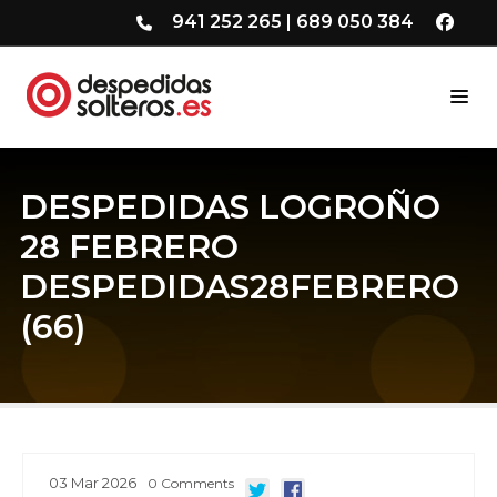
941 252 265
|
689 050 384
DESPEDIDAS LOGROÑO
28 FEBRERO
DESPEDIDAS28FEBRERO
(66)
03
Mar
2026
0
Comments