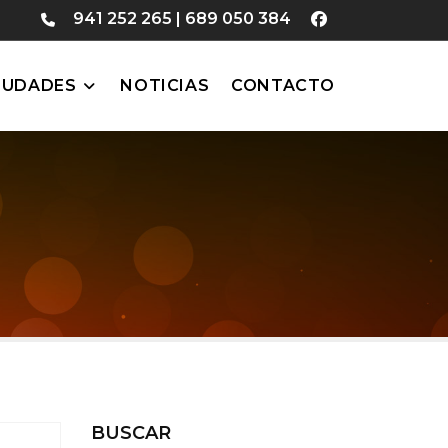
941 252 265
|
689 050 384
IUDADES
NOTICIAS
CONTACTO
BUSCAR