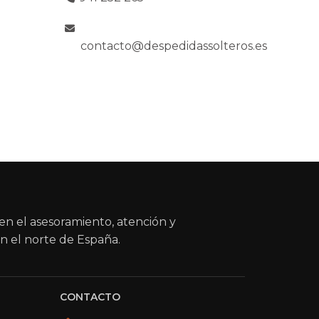
contacto@despedidassolteros.es
en el asesoramiento, atención y
n el norte de España.
CONTACTO