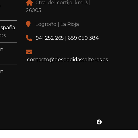
Ctra. del cortijo, km. 3 |
a
26005
Logroño | La Rioja
España
025
941 252 265
|
689 050 384
en
contacto@despedidassolteros.es
en