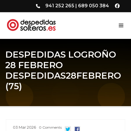
941 252 265
|
689 050 384
DESPEDIDAS LOGROÑO
28 FEBRERO
DESPEDIDAS28FEBRERO
(75)
03
Mar
2026
0
Comments