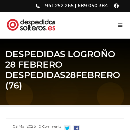
941 252 265
|
689 050 384
DESPEDIDAS LOGROÑO
28 FEBRERO
DESPEDIDAS28FEBRERO
(76)
03
Mar
2026
0
Comments