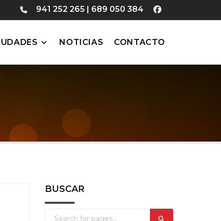
941 252 265
|
689 050 384
IUDADES
NOTICIAS
CONTACTO
BUSCAR