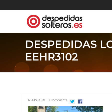
DESPEDIDAS L
EEHR3102
17
Jun
2025
0
Comments