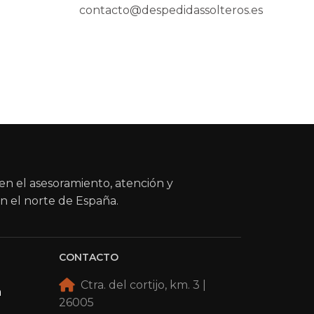
contacto@despedidassolteros.es
en el asesoramiento, atención y
n el norte de España.
CONTACTO
Ctra. del cortijo, km. 3 |
a
26005