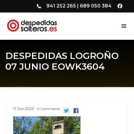
941 252 265
|
689 050 384
DESPEDIDAS LOGROÑO
07 JUNIO EOWK3604
17
Jun
2025
0
Comments