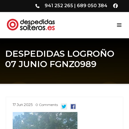
941 252 265
|
689 050 384
DESPEDIDAS LOGROÑO
07 JUNIO FGNZ0989
17
Jun
2025
0
Comments