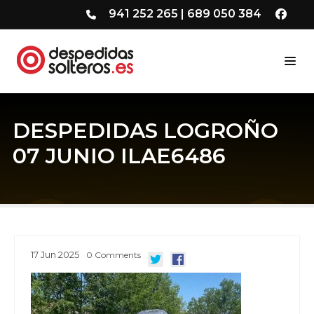
941 252 265
|
689 050 384
DESPEDIDAS LOGROÑO
07 JUNIO ILAE6486
17
Jun
2025
0
Comments