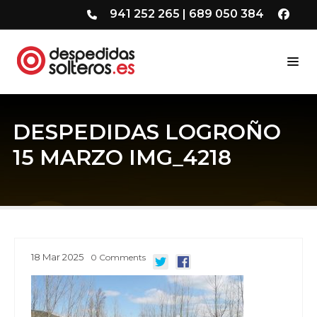
941 252 265
|
689 050 384
DESPEDIDAS LOGROÑO
15 MARZO IMG_4218
18
Mar
2025
0
Comments