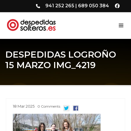
941 252 265
|
689 050 384
DESPEDIDAS LOGROÑO
15 MARZO IMG_4219
18
Mar
2025
0
Comments