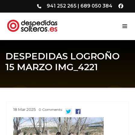
941 252 265
|
689 050 384
DESPEDIDAS LOGROÑO
15 MARZO IMG_4221
18
Mar
2025
0
Comments