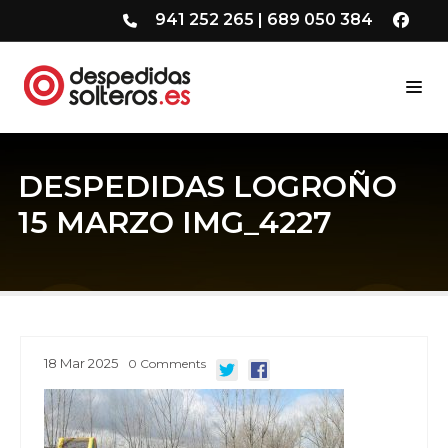
941 252 265
|
689 050 384
DESPEDIDAS LOGROÑO
15 MARZO IMG_4227
18
Mar
2025
0
Comments