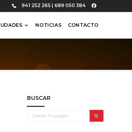
941 252 265
|
689 050 384
IUDADES
NOTICIAS
CONTACTO
BUSCAR