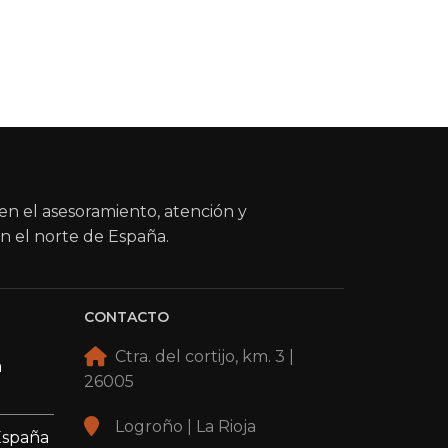
en el asesoramiento, atención y
n el norte de España.
CONTACTO
Ctra. del cortijo, km. 3 |
a
26005
Logroño | La Rioja
España