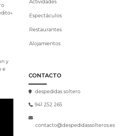
Actividades
ro
edito»
Espectáculos
Restaurantes
Alojamientos
on y
o e
CONTACTO
despedidas soltero
941 252 265
contacto@despedidassolteros.es