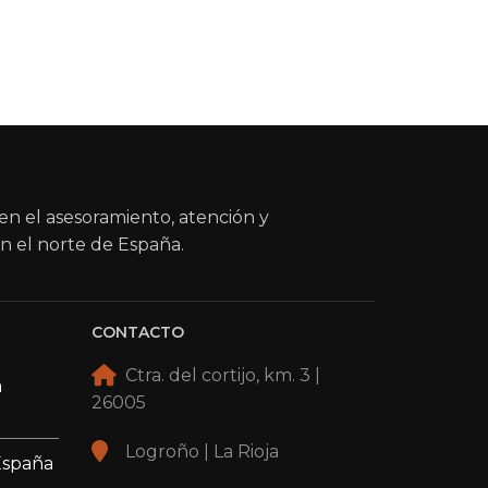
en el asesoramiento, atención y
n el norte de España.
CONTACTO
Ctra. del cortijo, km. 3 |
a
26005
Logroño | La Rioja
España