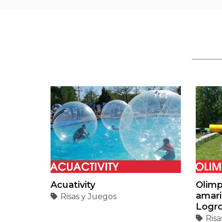
Acuativity
Olimp
amari
Risas y Juegos
Logr
Risa