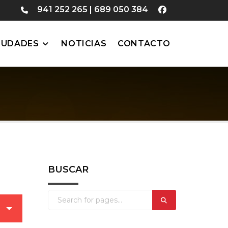
941 252 265
|
689 050 384
IUDADES
NOTICIAS
CONTACTO
BUSCAR