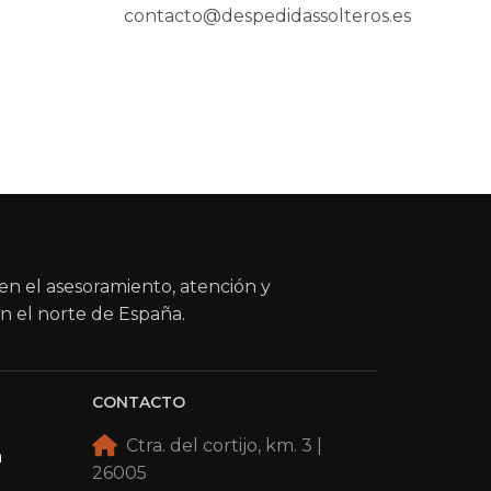
contacto@despedidassolteros.es
en el asesoramiento, atención y
n el norte de España.
CONTACTO
Ctra. del cortijo, km. 3 |
a
26005