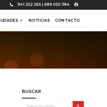
941 252 265
|
689 050 384
IUDADES
NOTICIAS
CONTACTO
BUSCAR