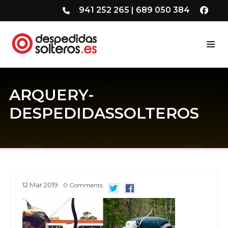
941 252 265
|
689 050 384
ARQUERY-
DESPEDIDASSOLTEROS
12
Mar
2019
0
Comments