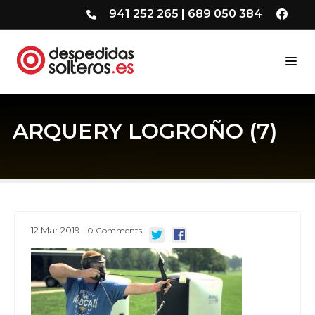
941 252 265
|
689 050 384
ARQUERY LOGROÑO (7)
12
Mar
2019
0
Comments