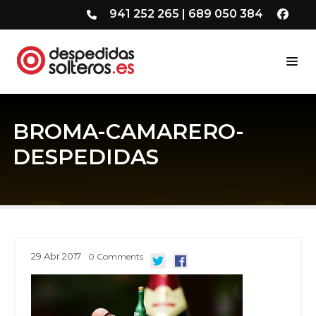
941 252 265
|
689 050 384
BROMA-CAMARERO-
DESPEDIDAS
29
Abr
2017
0
Comments