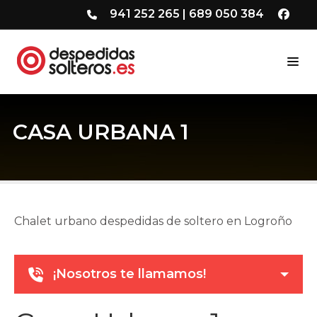
941 252 265
|
689 050 384
CASA URBANA 1
Chalet urbano despedidas de soltero en Logroño
¡Nosotros te llamamos!