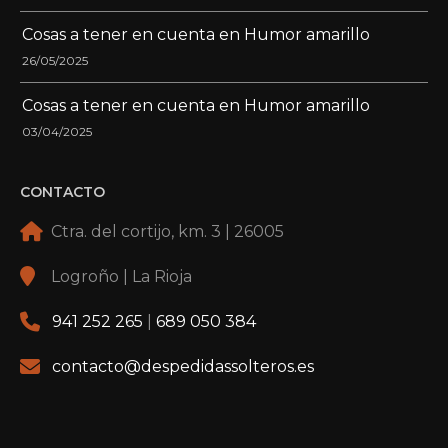
Ctra. del cortijo, km. 3 | 26005
Logroño | La Rioja
941 252 265
|
689 050 384
contacto@despedidassolteros.es
© DESPEDIDASSOLTEROS 2026 |
AVISO LEGAL